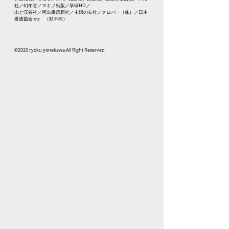
社／幻冬舎／マキノ出版／学研HD／
山と渓谷社／河出書房新社／主婦の友社／クロバー（株）／日本
看護協会 etc （順不同）
©︎2020 ryoku yonekawa.All Right Reserved