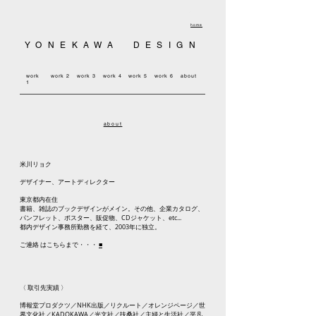
yonekawadesign
ryokuyonekawa
ryoku yonekawa
米川リョク
home
YONEKAWA DESIGN
work
work
2
work 3
work
4
work
5
work 6
about
1
about
米川リョク
デザイナー、アートディレクター
東京都内在住
書籍、雑誌のブックデザインがメイン。その他、企業カタログ、
パンフレット、ポスター、販促物、CDジャケット、etc...
都内デザイン事務所勤務を経て、2003年に独立。​
ご連絡 はこちらまで・・・
■
〈 取引先実績 〉
博報堂プロダクツ／NHK出版／リクルート／オレンジページ／世
界文化社／KADOKAWA／光文社／扶桑社／主婦と生活社／平凡